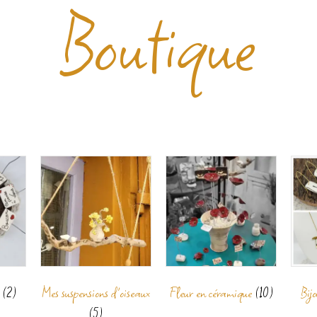
Boutique
r
(2)
Mes suspensions d'oiseaux
Fleur en céramique
(10)
Bij
(5)