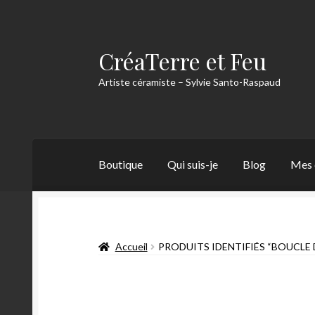
CréaTerre et Feu
Artiste céramiste – Sylvie Santo-Raspaud
Boutique
Qui suis-je
Blog
Mes 
Accueil
Blog
Mes créations
Mon compte
Mon
Accueil
PRODUITS IDENTIFIÉS “BOUCLE 