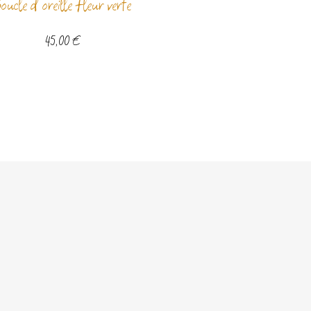
oucle d’oreille fleur verte
45,00
€