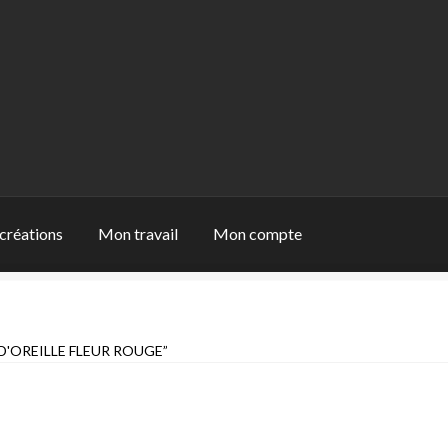
créations
Mon travail
Mon compte
 travail
Panier
Qui suis-je
Validation de la commande
D'OREILLE FLEUR ROUGE”