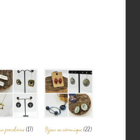
oux porcelaine
(17)
Bijoux en céramique
(22)