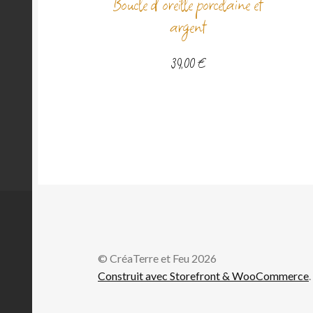
Boucle d’oreille porcelaine et
argent
39,00
€
© CréaTerre et Feu 2026
Construit avec Storefront & WooCommerce
.