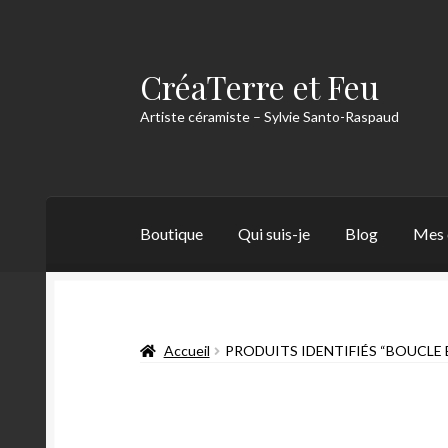
CréaTerre et Feu
Artiste céramiste – Sylvie Santo-Raspaud
Boutique
Qui suis-je
Blog
Mes 
Accueil
Blog
Mes créations
Mon compte
Mon
Accueil
PRODUITS IDENTIFIÉS “BOUCLE