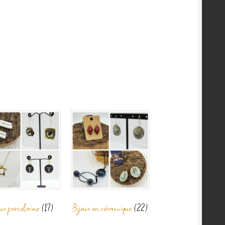
oux porcelaine
(17)
Bijoux en céramique
(22)