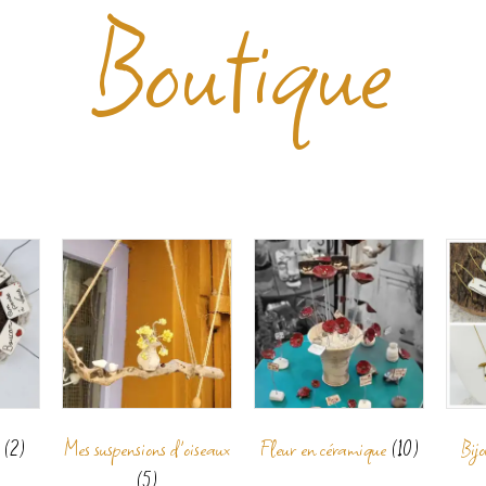
Boutique
r
(2)
Mes suspensions d'oiseaux
Fleur en céramique
(10)
Bij
(5)