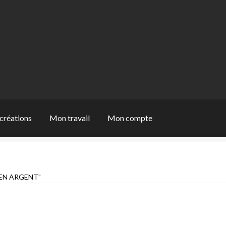
créations
Mon travail
Mon compte
 travail
Panier
Qui suis-je
Validation de la commande
 EN ARGENT”