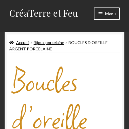
CréaTerre et Feu
Menu
Accueil
Accueil
Bijoux porcelaine
BOUCLES D’OREILLE
Blog
ARGENT PORCELAINE
Mes créations
Boucles
Mon compte
Mon travail
d’oreille
Panier
Qui suis-je