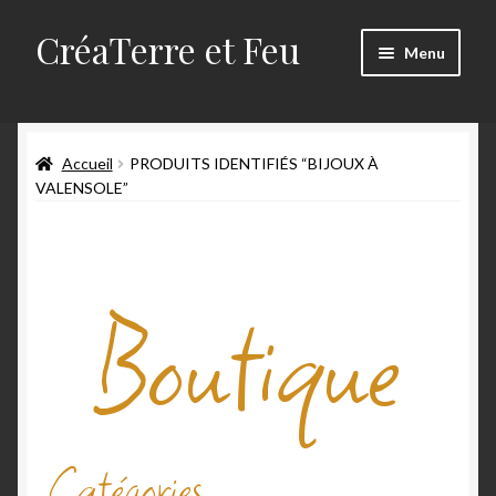
CréaTerre et Feu
Menu
Accueil
Accueil
PRODUITS IDENTIFIÉS “BIJOUX À
Blog
VALENSOLE”
Mes créations
Boutique
Mon compte
Mon travail
Panier
Qui suis-je
Catégories