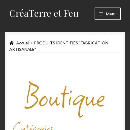
CréaTerre et Feu
Menu
Accueil
Accueil
PRODUITS IDENTIFIÉS “FABRICATION
Blog
ARTISANALE”
Mes créations
Boutique
Mon compte
Mon travail
Panier
Qui suis-je
Catégories