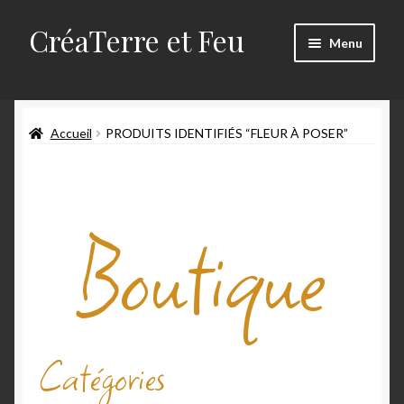
CréaTerre et Feu
Menu
Accueil
Accueil
PRODUITS IDENTIFIÉS “FLEUR À POSER”
Blog
Mes créations
Boutique
Mon compte
Mon travail
Panier
Catégories
Qui suis-je