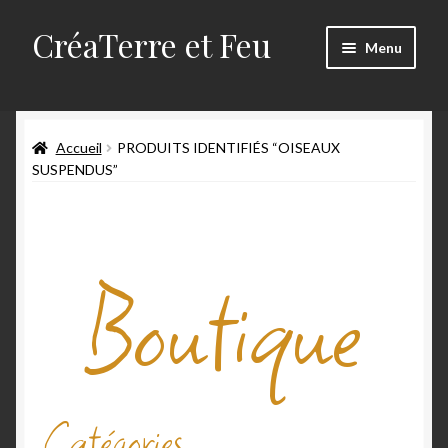
CréaTerre et Feu
Menu
Accueil
Accueil
PRODUITS IDENTIFIÉS “OISEAUX
Blog
SUSPENDUS”
Mes créations
Boutique
Mon compte
Mon travail
Panier
Qui suis-je
Catégories