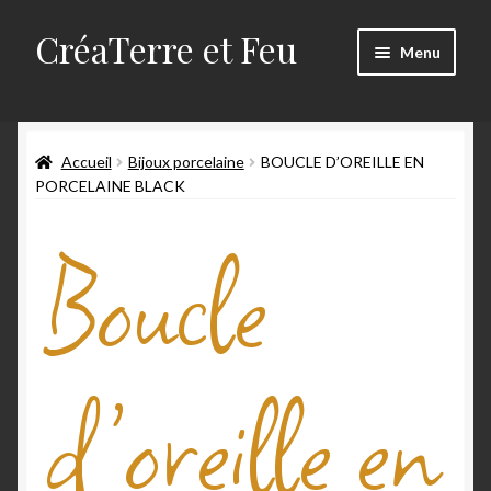
CréaTerre et Feu
Menu
Accueil
Accueil
Bijoux porcelaine
BOUCLE D’OREILLE EN
Blog
PORCELAINE BLACK
Mes créations
Boucle
Mon compte
Mon travail
d’oreille en
Panier
Qui suis-je