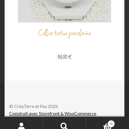
Collier tortue porcelaine
69,00
€
© CréaTerre et Feu 2026
Construit avec Storefront & WooCommerce
.
0