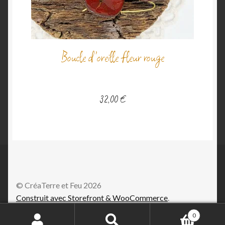
Boucle d’oreille fleur rouge
32,00
€
© CréaTerre et Feu 2026
Construit avec Storefront & WooCommerce
.
0