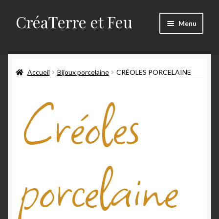
CréaTerre et Feu
Menu
Accueil
Accueil
Bijoux porcelaine
CRÉOLES PORCELAINE
Blog
Créoles
Mes créations
Mon compte
Mon travail
porcelaine
Panier
Qui suis-je