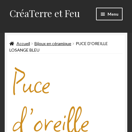
CréaTerre et Feu
Menu
Accueil
Accueil
Bijoux en céramique
PUCE D’OREILLE
Blog
LOSANGE BLEU
Mes créations
Puce
Mon compte
Mon travail
d’oreille
Panier
Qui suis-je