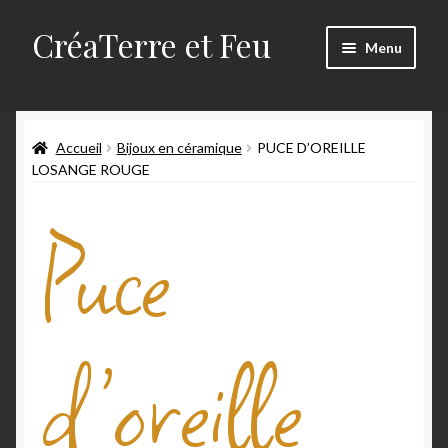
CréaTerre et Feu
Menu
Accueil
Accueil
Bijoux en céramique
PUCE D’OREILLE
Blog
LOSANGE ROUGE
Mes créations
Puce
Mon compte
Mon travail
d’oreille
Panier
Qui suis-je