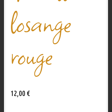
losange
Validation de la commande
rouge
12,00
€