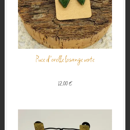
Puce d’oreille losange verte
12,00
€