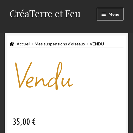
CréaTerre et Feu
Menu
Accueil
Accueil
Mes suspensions d'oiseaux
VENDU
Blog
Vendu
Mes créations
Mon compte
Mon travail
Panier
35,00
€
Qui suis-je