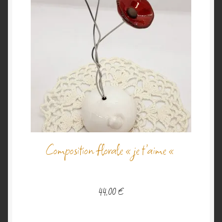
Composition florale « je t’aime «
44,00
€