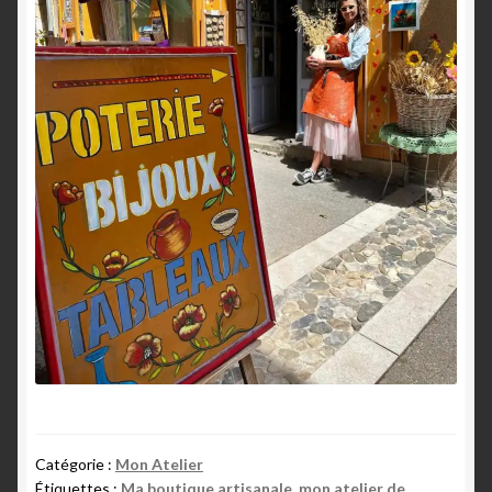
Catégorie :
Mon Atelier
Étiquettes :
Ma boutique artisanale
,
mon atelier de