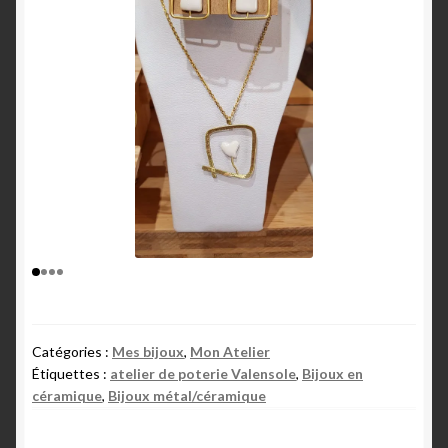
Catégories :
Mes bijoux
,
Mon Atelier
Étiquettes :
atelier de poterie Valensole
,
Bijoux en
céramique
,
Bijoux métal/céramique