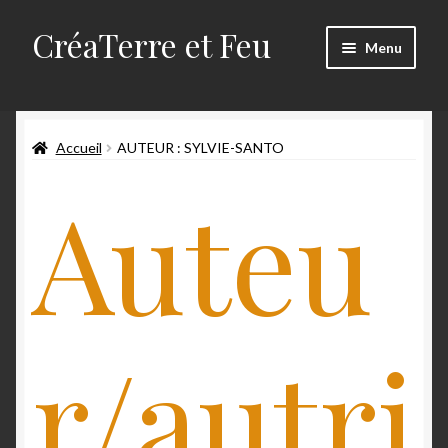
CréaTerre et Feu
Menu
Accueil
Accueil
AUTEUR : SYLVIE-SANTO
Blog
Auteu
Mes créations
Mon compte
Mon travail
r/autri
Panier
Qui suis-je