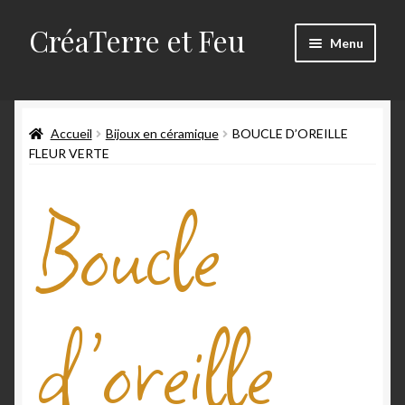
CréaTerre et Feu
Menu
Accueil
Accueil
Bijoux en céramique
BOUCLE D’OREILLE
Blog
FLEUR VERTE
Mes créations
Boucle
Mon compte
Mon travail
d’oreille
Panier
Qui suis-je