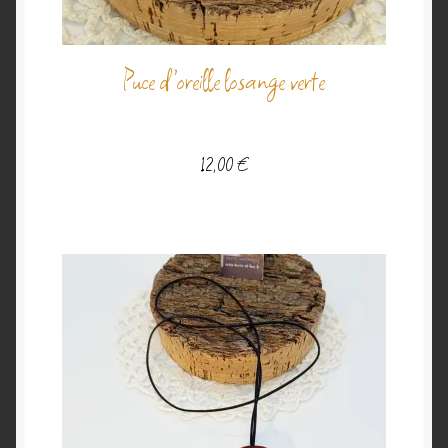
Puce d’oreille losange verte
12,00
€