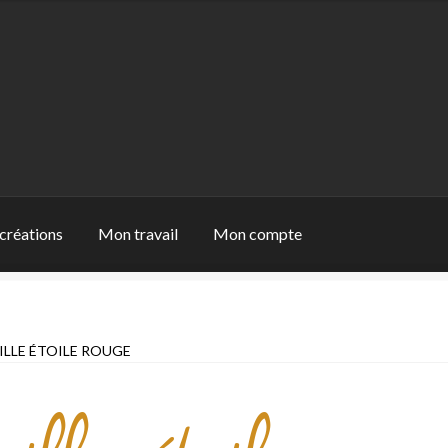
créations
Mon travail
Mon compte
 travail
Panier
Qui suis-je
Validation de la commande
ILLE ÉTOILE ROUGE