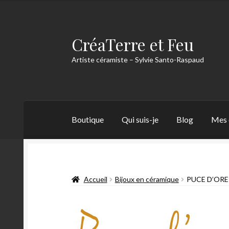
CréaTerre et Feu
Artiste céramiste – Sylvie Santo-Raspaud
Boutique
Qui suis-je
Blog
Mes 
Accueil
Blog
Mes créations
Mon compte
Mon
Accueil
Bijoux en céramique
PUCE D’ORE